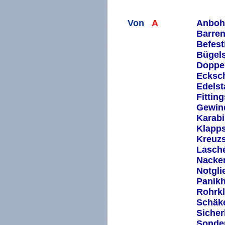
Von
A
Anbohr
V
Barren
V
Befes
V
Bügel
V
Doppe
V
Ecksch
V
Edelst
V
Fitting
V
Gewin
V
Karabi
V
Klapps
V
Kreuzs
V
Lasch
V
Nacke
V
Notgli
V
Panik
V
Rohrk
V
Schäke
V
Sicher
V
Sonder