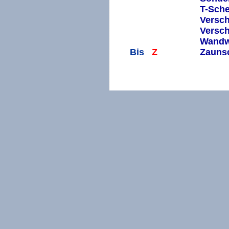
V
T-Sche
V
Versc
V
Versc
V
Wandw
Bis
Z
Zauns