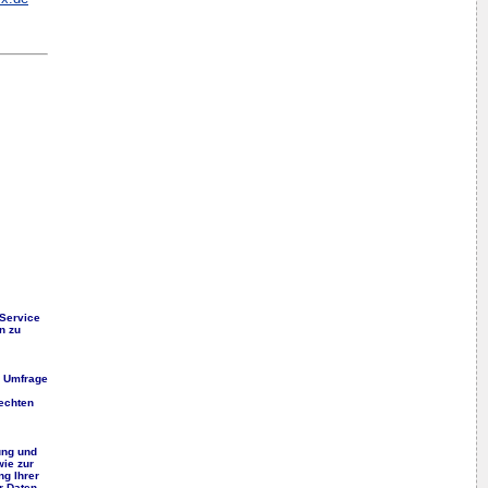
 Service
n zu
r Umfrage
echten
ung und
wie zur
ng Ihrer
r Daten