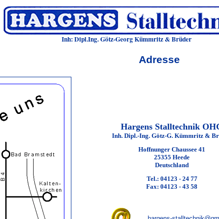
Inh: Dipl.Ing. Götz-Georg Kümmritz & Brüder
Adresse
Hargens Stalltechnik OH
Inh. Dipl.-Ing. Götz-G. Kümmritz & B
Hoffnunger Chaussee 41
25355 Heede
Deutschland
Tel.: 04123 - 24 77
Fax: 04123 - 43 58
hargens-stalltechnik@g