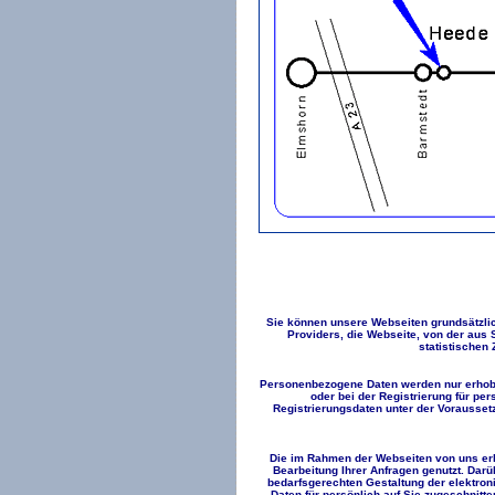
Sie können unsere Webseiten grundsätzlic
Providers, die Webseite, von der aus 
statistischen
Personenbezogene Daten werden nur erhoben
oder bei der Registrierung für pe
Registrierungsdaten unter der Vorausse
Die im Rahmen der Webseiten von uns er
Bearbeitung Ihrer Anfragen genutzt. Dar
bedarfsgerechten Gestaltung der elektroni
Daten für persönlich auf Sie zugeschnitte