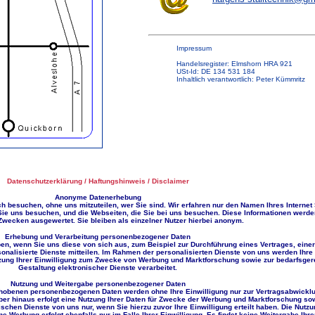
Impressum
Handelsregister: Elmshorn HRA 921
USt-Id: DE 134 531 184
Inhaltlich verantwortlich: Peter Kümmritz
Datenschutzerklärung / Haftungshinweis / Disclaimer
Anonyme Datenerhebung
h besuchen, ohne uns mitzuteilen, wer Sie sind. Wir erfahren nur den Namen Ihres Internet
Sie uns besuchen, und die Webseiten, die Sie bei uns besuchen. Diese Informationen werde
 Zwecken ausgewertet. Sie bleiben als einzelner Nutzer hierbei anonym.
Erhebung und Verarbeitung personenbezogener Daten
, wenn Sie uns diese von sich aus, zum Beispiel zur Durchführung eines Vertrages, eine
rsonalisierte Dienste mitteilen. Im Rahmen der personalisierten Dienste von uns werden Ihre
tzung Ihrer Einwilligung zum Zwecke von Werbung und Marktforschung sowie zur bedarfsger
Gestaltung elektronischer Dienste verarbeitet.
Nutzung und Weitergabe personenbezogener Daten
hobenen personenbezogenen Daten werden ohne Ihre Einwilligung nur zur Vertragsabwickl
über hinaus erfolgt eine Nutzung Ihrer Daten für Zwecke der Werbung und Marktforschung so
schen Dienste von uns nur, wenn Sie hierzu zuvor Ihre Einwilligung erteilt haben. Die Nutzu
ne Werbung erfolgt ebenfalls nur im Falle Ihrer Einwilligung. Es findet keine Weitergabe Ihre