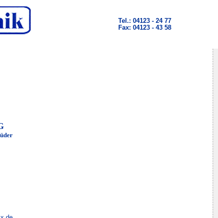
Tel.: 04123 - 24 77
Fax: 04123 - 43 58
G
rüder
mx.de